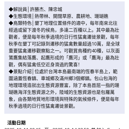
◆解說員│許勝杰、陳忠城
◆生態環境│熱帶林、開闊草原、農耕地、珊瑚礁
◆鳥類特色│墾丁地理位置條件的適中，每年南來北往
經過或留下渡冬的候鳥，多達二百種以上。其中最為壯
觀者，便是每年秋季過境的日行性猛禽遷徙景觀，每年
秋季在墾丁可記錄到遷移的猛禽數量超過10萬，是全球
重要猛禽遷移觀察點之一。可觀賞鳥種約40種，以灰面
鵟鷹集結落鷹、起鷹形成的「鷹河」或「鷹海」最為壯
觀，偶有猛禽低空近身滑過的驚喜！
◆景點介紹│位處於台灣本島最南端的恆春半島上，範
圍涵蓋恆春鎮、車城鄉及滿州鄉3個鄉鎮。包山包海的
地理環境造就出生態資源豐富，除了本島首屈一指的珊
瑚礁海洋生態資源之外，陸域的生態資源也是包羅萬
象，由各類地質地形環境與特殊的氣候條件，便是每年
秋季過境的日行性猛禽遷徙景觀。
活動日期