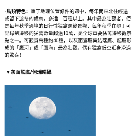
-鳥類特色：
墾丁地理位置條件的適中，每年南來北往經過
或留下渡冬的候鳥，多達二百種以上。其中最為壯觀者，便
是每年秋季過境的日行性猛禽遷徙景觀，每年秋季在墾丁可
記錄到遷移的猛禽數量超過10萬，是全球重要猛禽遷移觀察
點之一。可觀賞鳥種約40種，以灰面鵟鷹集結落鷹、起鷹形
成的「鷹河」或「鷹海」最為壯觀，偶有猛禽低空近身滑過
的驚喜！
▼灰面鵟鷹/何瑞暘攝