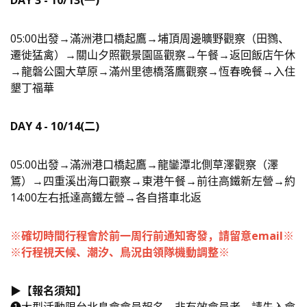
05:00出發→滿洲港口橋起鷹→埔頂周邊曠野觀察（田鷚、
遷徙猛禽）→關山夕照觀景園區觀察→午餐→返回飯店午休
→龍磐公園大草原→滿州里德橋落鷹觀察→恆春晚餐→入住
墾丁福華
DAY 4 - 10/14(二
)
05:00出發→滿洲港口橋起鷹→龍鑾潭北側草澤觀察（澤
鵟）→四重溪出海口觀察→東港午餐→前往高鐵新左營→約
14:00左右抵達高鐵左營→各自搭車北返
※確切時間行程會於前一周行前通知寄發，請留意email※
※行程視天候、潮汐、鳥況由領隊機動調整※
▶️【報名須知】
❶大型活動限台北鳥會會員報名，非有效會員者，請先入會