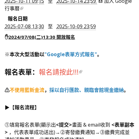
2025-10-11 09:15
至
2025-10-14 23:59
加入 Google
行事曆
報名日期
2025-07-08 13:30
至
2025-10-09 23:59
✋
2024/07/08(二)13:30 開放報名
※本次大型活動以
"Google表單方式報名"
。
報名表單：
報名請按此!!!
⚠️
不使用藍新金流
，
採以自行匯款、親臨會館現金
繳納
。
▶️【報名流程】
⓵填寫報名表單(顯示出
<提交>
畫面 & email收到
<表單副本
>
，代表表單成功送出)→⓶寄發繳費通知→⓷繳費完成並