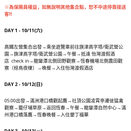
※為保團員權益，如無說明其他集合點
，
恕不中途停靠接送
客!!
DAY 1 - 10/11(六)
高鐵左營集合出發→乘坐遊覽車前往旗津高字塔/衛武營公
園→旗津高字塔/衛武營公園→午餐→抵達 怡灣渡假酒
店 check in→龍鑾潭北側田野觀察→恆春機場北側農田觀
察（椋鳥夜棲）→晚餐→入住怡灣渡假酒店
DAY 2 - 10/12(日
)
05:00出發→滿洲港口橋觀起鷹→社頂公園凌霄亭遷徙猛禽
觀察→籠仔埔草原→返回恆春→午餐→龍鑾潭自然中心→滿
州港口橋落鷹→恆春晚餐→入住墾丁福華
DAY 3 - 10/13(一)