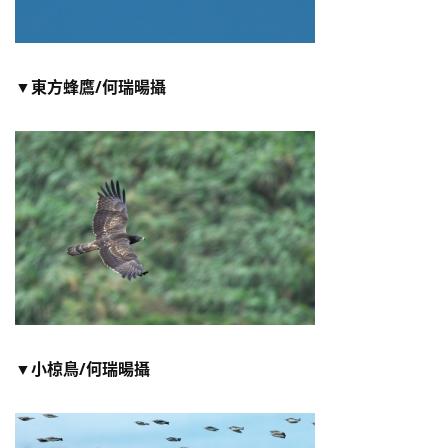
▼東方蜂鷹/何瑞暘攝
▼小椋鳥
/何瑞暘攝