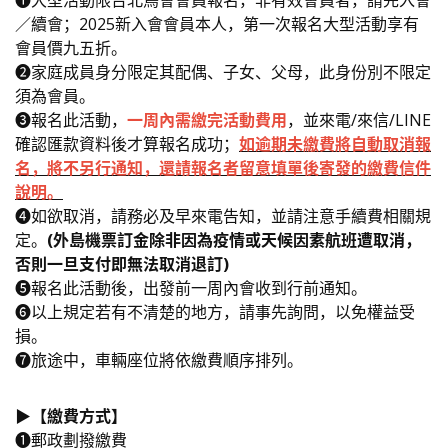
／續會；2025新入會會員本人，第一次報名大型活動享有
會員價九五折。
➋家庭成員身分限定其配偶、子女、父母，此身份別不限定
須為會員。
➌報名此活動，
一周內需繳完活動費用
，並來電/來信/LINE
確認匯款資料後才算報名成功；
如
逾期未繳費將自動取消報
名，將不另行通知，還請報名者留意填單後寄發的繳費信件
說明。
➍如欲取消，請務必及早來電告知，並請注意手續費相關規
定。
(外島機票訂金除非因為疫情或天候因素航班遭取消，
否則一旦支付即無法取消退訂)
➎報名此活動後，出發前一周內會收到行前通知。
➏以上規定若有不清楚的地方，請事先詢問，以免權益受
損。
➐旅途中，車輛座位將依繳費順序排列。
▶️【繳費方式】
❶郵政劃撥繳費