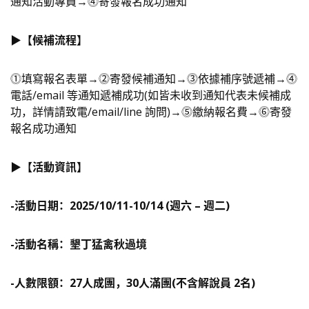
通知活動專員→⓸寄發報名成功通知
▶️【候補流程】
⓵填寫報名表單→⓶寄發候補通知→⓷依據補序號遞補→⓸
電話/email 等通知遞補成功(如皆未收到通知代表未候補成
功，詳情請致電/email/line 詢問)→⓹繳納報名費→⓺寄發
報名成功通知
▶️【活動資訊】
-活動日期：
2025/10/11-10/14 (
週六
–
週二
)
-活動名稱：墾丁猛禽秋過境
-人數限額：
27
人成團，30人滿團(不含解說員 2名)