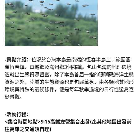
-景點介紹：
位處於台灣本島最南端的恆春半島上，範圍涵
蓋恆春鎮、車城鄉及滿州鄉3個鄉鎮。包山包海的地理環境
造就出生態資源豐富，除了本島首屈一指的珊瑚礁海洋生態
資源之外，陸域的生態資源也是包羅萬象，由各類地質地形
環境與特殊的氣候條件，便是每年秋季過境的日行性猛禽遷
徙景觀。
-
活動行程：
<集合時間地點>9:15高鐵
左營
集合出發(
⚠️
其他地區出發前
往高雄之交通須自理)