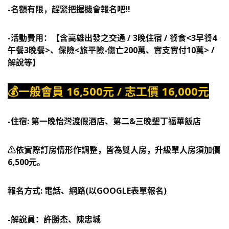
-名額有限，趕緊把握機會報名吧!!
-活動費用：
【含高雄出發之交通 / 3晚住宿 / 餐食<3早餐4
午餐3晚餐>、保險<旅平險-傷亡200萬、實支實付10萬> /
解說等】
💰
一般會員 1
6,500
元 / 志工價 16
,000
元
-住宿:
第一晚
怡灣渡假酒店
、第二&三晚墾丁福華飯店
⚠️依實際訂房情形作調整，皆為雙人房，升級單人房須加價
6,500元。
報名方式
:
電話、網路
(
以
GOOGLE
表單報名
)
-解說員：
許勝杰、陳忠城