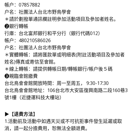
帳戶：07857882
戶名：社團法人台北市野鳥學會
＊請於劃撥單通訊欄註明參加活動項目及參加者姓名。
➋銀行轉帳
行庫：台北富邦銀行和平分行（銀行代碼012）
帳戶：480210586026
戶名：社團法人台北市野鳥學會
＊實體轉帳：請將匯款單或明細表(附註活動項目及參加者
姓名)傳真或寄信至會館。
＊線上轉帳：請提供轉帳日期/轉帳銀行/帳戶後５碼
➌親臨會館繳費
台北鳥會會館開放時間：周一至周五， 9:30-17:30
台北鳥會會館地址：106台北市大安區復興南路二段160巷3
號1樓（近捷運科技大樓站）
▶️【退費方法】
1.活動前及活動中如遇天災或不可抗拒事件發生延遲或取
消，請一起分擔費用，恕無法全額退費。