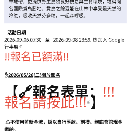
華地帶，更提供野生鳥類良好棲息與生育環境，堪稱聞
名國際賞鳥勝地。賞鳥之餘還能在山林中享受最天然的
冷氣，吸收天然芬多精，一起森呼吸。
活動日期
2026-09-06 07:30
至
2026-09-08 23:59
加入 Google
行事曆
!!報名已額滿!!
✋
2026/05/26(二)開放報名
【🔗報名表單：
!!!
報名請按此!!!
】
⚠️不使用藍新金流，採以自行匯款、劃撥、親臨會館現金
繳納。