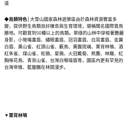
道
◆鳥類特色│
大雪山國家森林遊樂區由於森林資源豐富多
變，提供野生鳥類良好棲息與生育環境，堪稱聞名國際賞鳥
勝地。可觀賞到50種以上的鳥類。翠綠的山林中穿梭著艷麗
身影，小彎嘴畫眉、繡眼畫眉、冠羽畫眉、白耳畫眉、金翼
白眉、黃山雀、紅頭山雀、藪鳥、黃腹琉璃、栗背林鴝、酒
紅朱雀、煤山雀、松鴉、星鴉、火冠戴菊、熊鷹、林雕、紅
胸啄花鳥、青背山雀、台灣白喉噪眉等，園區內更有罕見的
台灣帝雉、藍腹鷴在林間漫步。
▼栗背林鴝