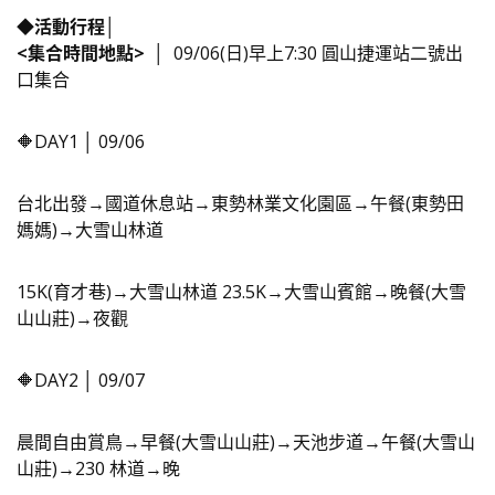
◆活動行程│
<集合時間地點>
│
09/06(日)早上7:30 圓山捷運站二號出
口集合
🔶DAY1 │ 09/06
台北出發→國道休息站→東勢林業文化園區→午餐(東勢田
媽媽)→大雪山林道
15K(育才巷)→大雪山林道 23.5K→大雪山賓館→晚餐(大雪
山山莊)→夜觀
🔶DAY2 │ 09/07
晨間自由賞鳥→早餐(大雪山山莊)→天池步道→午餐(大雪山
山莊)→230 林道→晚