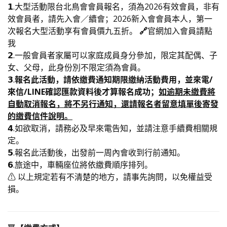
𝟭.大型活動限台北鳥會會員報名，須為2026有效會員，非有
效會員者，請先入會／續會；2026新入會會員本人，第一
次報名大型活動享有會員價九五折。
🔗
官網加入會員請點
我
𝟮.一般會員者家屬可以家庭成員身分參加，限定其配偶、子
女、父母，此身份別不限定須為會員。
𝟯.
報名此活動，請依繳費通知期限繳納活動費用，並來電/
來信/LINE確認匯款資料後才算報名成功；
如逾期未繳費將
自動取消報名，將不另行通知，還請報名者留意填單後寄發
的繳費信件說明。
𝟰.如欲取消，請務必及早來電告知，並請注意手續費相關規
定。
𝟱.報名此活動後，出發前一周內會收到行前通知。
𝟲.旅途中，車輛座位將依繳費順序排列。
⚠️ 以上規定若有不清楚的地方，請事先詢問，以免權益受
損。