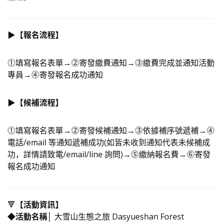
▶️【報名流程】
⓵填寫報名表單→⓶寄發繳費通知→⓷繳費完成並通知活動
專員→⓸寄發報名成功通知
▶️【候補流程】
⓵填寫報名表單→⓶寄發候補通知→⓷依據補序號遞補→⓸
電話/email 等通知遞補成功(如皆未收到通知代表未候補成
功，詳情請致電/email/line 詢問)→⓹繳納報名費→⓺寄發
報名成功通知
​🔻
【活動資訊】
◆活動名稱│
大雪山生態之旅 Dasyueshan Forest