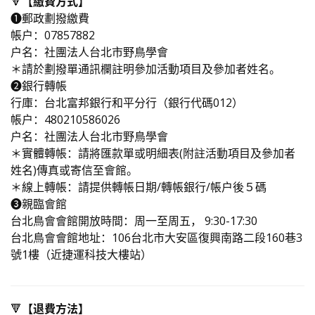
🔻
【繳費方式】
❶郵政劃撥繳費
帳戶：07857882
戶名：社團法人台北市野鳥學會
＊請於劃撥單通訊欄註明參加活動項目及參加者姓名。
➋銀行轉帳
行庫：台北富邦銀行和平分行（銀行代碼012）
帳戶：480210586026
戶名：社團法人台北市野鳥學會
＊實體轉帳：請將匯款單或明細表(附註活動項目及參加者
姓名)傳真或寄信至會館。
＊線上轉帳：請提供轉帳日期/轉帳銀行/帳戶後５碼
➌親臨會館
台北鳥會會館開放時間：周一至周五， 9:30-17:30
台北鳥會會館地址：106台北市大安區復興南路二段160巷3
號1樓（近捷運科技大樓站）
🔻
【退費方法】