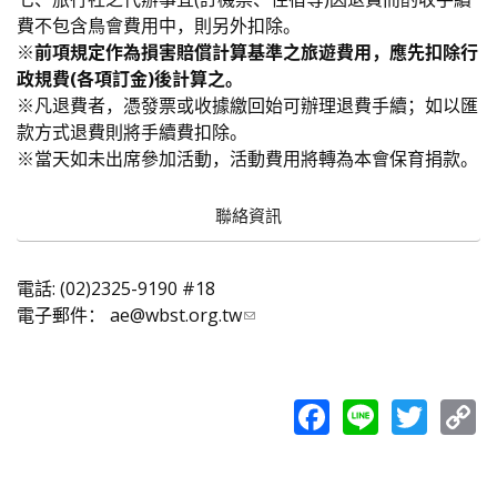
費不包含鳥會費用中，則另外扣除。
※前項規定作為損害賠償計算基準之旅遊費用，應先扣除行
政規費(各項訂金)後計算之。
※凡退費者，憑發票或收據繳回始可辦理退費手續；如以匯
款方式退費則將手續費扣除。
※當天如未出席參加活動，活動費用將轉為本會保育捐款。
聯絡資訊
電話:
(02)2325-9190 #18
電子郵件：
ae@wbst.org.tw
Facebook
Line
Twit
C
L