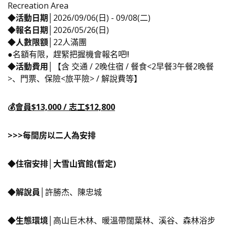
Recreation Area
◆活動日期│
2026/09/06(日) - 09/08(二)
◆報名日期│
2026/05/26(日)
◆人數限額│
22人滿團
●名額有限，趕緊把握機會報名吧!!
◆活動費用│
【含 交通 / 2晚住宿 / 餐食<2早餐3午餐2晚餐
>、門票、保險<旅平險> / 解說費等】
💰
會員$13,000 / 志工$12,800
>>>每間房以二人為安排
◆住宿安排│大雪山賓館(暫定)
◆解說員│
許勝杰、陳忠城
◆生態環境│
高山巨木林、暖溫帶闊葉林、溪谷、森林浴步