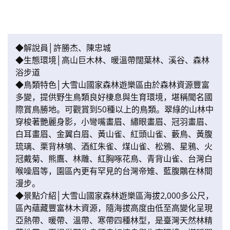
◆解說員│許勝杰、陳忠城
◆生態環境│高山巨木林、暖溫帶闊葉林、溪谷、森林
浴步道
◆鳥類特色│大雪山國家森林遊樂區由於森林資源豐富
多變，提供野生鳥類良好棲息與生育環境，堪稱聞名國
際賞鳥勝地。可觀賞到50種以上的鳥類。翠綠的山林中
穿梭著艷麗身影，小彎嘴畫眉、繡眼畫眉、冠羽畫眉、
白耳畫眉、金翼白眉、黃山雀、紅頭山雀、藪鳥、黃腹
琉璃、栗背林鴝、酒紅朱雀、煤山雀、松鴉、星鴉、火
冠戴菊、熊鷹、林雕、紅胸啄花鳥、青背山雀、台灣白
喉噪眉等，園區內更有罕見的台灣帝雉、藍腹鷴在林間
漫步。
◆景點介紹│大雪山國家森林遊樂區海拔2,000多公尺，
區內蘊藏豐富林木資源，隨海拔高度由低至高變化呈現
亞熱帶、暖帶、溫帶、寒帶四種林型，是臺灣天然林精