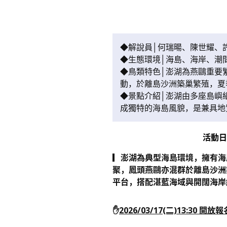
◆解說員│何瑞暘、陳世耀、
◆生態環境│海島、海岸、潮
◆鳥類特色│澎湖為燕鷗重要
動，於離島沙洲築巢繁殖，夏
◆景點介紹│澎湖由多座島嶼
成獨特的海島風貌，是兼具地
活動
▎澎湖為典型海島環境，擁有海
聚，鳳頭燕鷗亦混群於離島沙洲
平台，搭配湛藍海域與開闊海岸
✋
2026/03/17(二)13:30 開放報