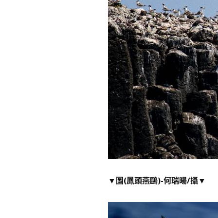
▼圖(鳳頭燕鷗)-何瑞暘/攝▼