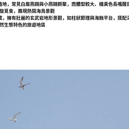
殖地，常見白眉燕鷗與小燕鷗群聚，而體型較大、橘黃色長嘴醒
旋覓食，展現熱鬧海鳥景觀
成，擁有壯麗的玄武岩地形景觀，如柱狀節理與海蝕平台，搭配
然生態特色的旅遊地區