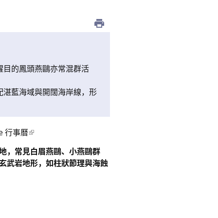
醒目的鳳頭燕鷗亦常混群活
配湛藍海域與開闊海岸線，形
le 行事曆
地，常見白眉燕鷗、小燕鷗群
玄武岩地形，如柱狀節理與海蝕