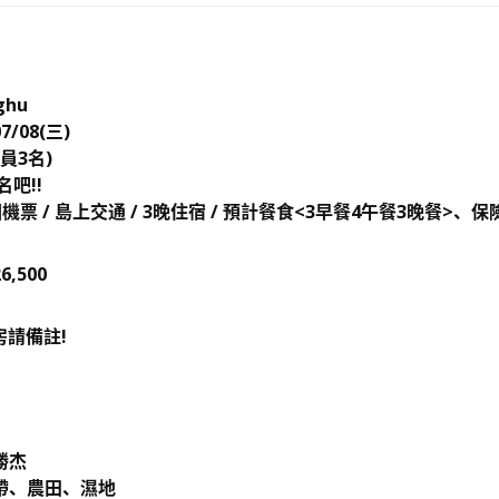
hu
7/08(三)
員3名)
吧!!
機票 / 島上交通 / 3晚住宿 / 預計餐食<3早餐4午餐3晚餐>、保
6,500
請備註!
勝杰
帶、農田、濕地