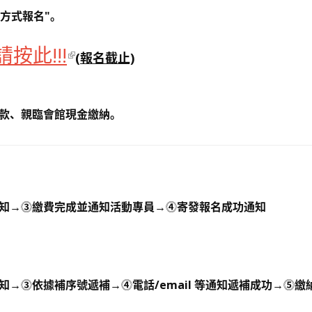
單方式報名"。
請按此!!!
(報名截止)
匯款、親臨會館現金
繳納
。
知→⓷繳費完成並通知活動專員→⓸寄發報名成功通知
知→⓷依據補序號遞補→⓸電話/email 等通知遞補成功→⓹