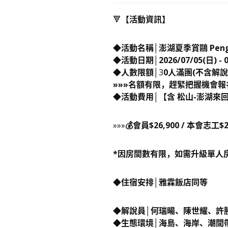
​🔻
【活動資訊】
◆活動名稱│澎湖夏季賞鷗 Peng
◆活動日期│2026/07/05(日) - 0
◆人數限額│
3
0人滿團(不含解說
»»»名額有限，趕緊把握機會報名
◆活動費用│
【含 松山-澎湖來回
»»»
💰會員$26,900 / 本會志工
$2
*因房間數有
限，如需升級單人房
◆住宿安排│
雅霖飯店同等
◆解說員│何瑞暘、
陳世耀、
許
◆生態環境│海島、海岸、潮間