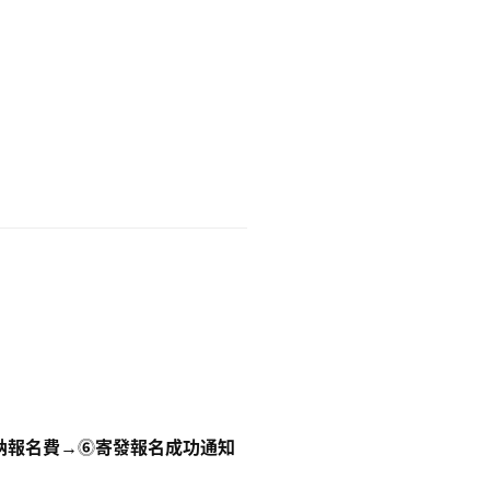
繳納報名費→⓺寄發報名成功通知