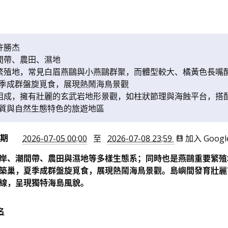
許勝杰
間帶、農田、濕地
繁殖地，常見白眉燕鷗與小燕鷗群聚，而體型較大、橘黃色長嘴
季成群盤旋覓食，展現熱鬧海鳥景觀
組成，擁有壯麗的玄武岩地形景觀，如柱狀節理與海蝕平台，搭
質與自然生態特色的旅遊地區
日期
2026-07-05 00:00
至
2026-07-08 23:59
加入 Goog
岸、潮間帶、農田與濕地等多樣生態系；同時也是燕鷗重要繁殖
築巢，夏季成群盤旋覓食，展現熱鬧海鳥景觀。島嶼間發育壯麗
線，呈現獨特海島風貌。
名