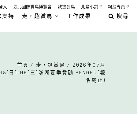
登入
臺北國際賞鳥博覽會
我撿到鳥
北鳥小鋪
粉絲專頁
款支持
走，趣賞鳥
工作成果
搜尋
首頁
/
走，趣賞鳥
/ 2026年07月
05(日)-08(三)澎湖夏季賞鷗 PENGHU(報
名截止)