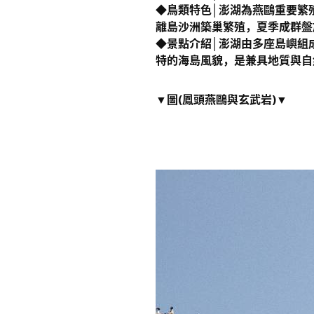
◆鳥類特色│澎湖為燕鷗重要繁
離島沙洲築巢繁殖，夏季成群盤
◆景點介紹│澎湖由多座島嶼組
特的海島風貌，是兼具地質與自
▼圖(鳳頭燕鷗與玄武岩)▼