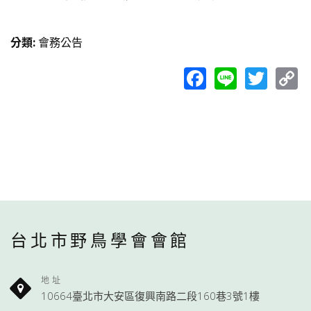
分類
:
會務公告
Facebook
Line
Twit
C
L
台北市野鳥學會會館
地址
10664臺北市大安區復興南路二段160巷3號1樓