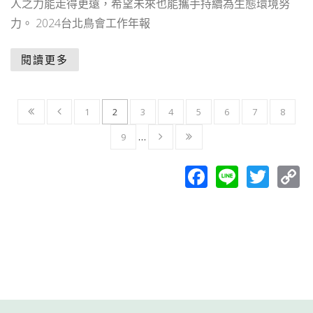
人之力能走得更遠，希望未來也能攜手持續為生態環境努
力。 2024台北鳥會工作年報
閱讀更多
1
2
3
4
5
6
7
8
9
…
Facebook
Line
Twit
C
L