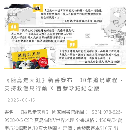
《隨鳥走天涯》新書發布｜30年追鳥旅程 ×
支持救傷鳥行動 X 首發珍藏紀念版
| 2025-08-15
書名：《隨鳥走天涯》 國家圖書館編目： ISBN: 978-626-
9928-0-5 CST: 賞鳥/遊記/世界地理 全書規格：450頁/24萬
字/520幅照片/拉頁大地圖。 定價：首發版每本510元 出