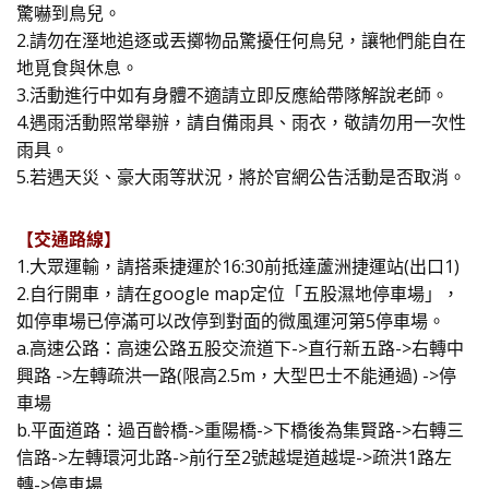
驚嚇到鳥兒。
2.請勿在溼地追逐或丟擲物品驚擾任何鳥兒，讓牠們能自在
地覓食與休息。
3.活動進行中如有身體不適請立即反應給帶隊解說老師。
4.遇雨活動照常舉辦，請自備雨具、雨衣，敬請勿用一次性
雨具。
5.若遇天災、豪大雨等狀況，將於官網公告活動是否取消。
【交通路線】
1.大眾運輸，請搭乘捷運於16:30前抵達蘆洲捷運站(出口1)
2.自行開車，請在google map定位「五股濕地停車場」，
如停車場已停滿可以改停到對面的微風運河第5停車場。
a.高速公路：高速公路五股交流道下->直行新五路->右轉中
興路 ->左轉疏洪一路(限高2.5m，大型巴士不能通過) ->停
車場
b.平面道路：過百齡橋->重陽橋->下橋後為集賢路->右轉三
信路->左轉環河北路->前行至2號越堤道越堤->疏洪1路左
轉->停車場