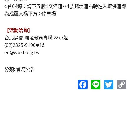
c.台64線：請下五股1交流道->1號越堤道右轉進入疏洪道即
為成蘆大橋下方->停車場
【活動洽詢】
台北鳥會 環境教育專職 林小姐
(02)2325-9190#16
ee@wbst.org.tw
分類
:
會務公告
Facebook
Line
Twit
C
L