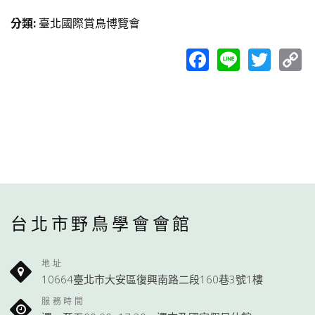
分類
:
臺北國際賞鳥博覽會
Facebook
Line
Twit
C
L
台北市野鳥學會會館
地址
10664臺北市大安區復興南路二段160巷3號1樓
服務時間