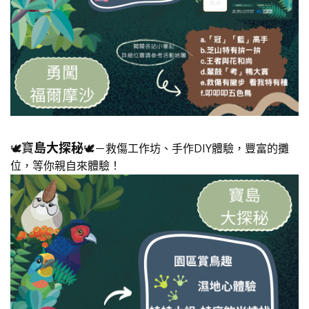
寶
島大探秘
🕊️
🕊️－救傷工作坊、手作DIY體驗，豐富的攤
位，等你親自來體驗！