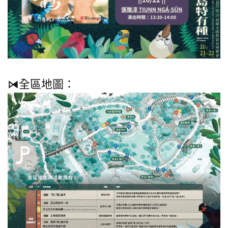
⧒全區地圖：