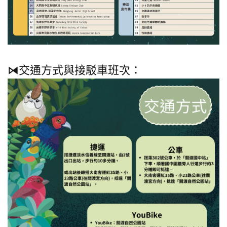
⧒交通方式與接駁車班次：