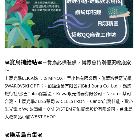
賞鳥補給站
🕊️
🕊️－賞鳥必備裝備，博覽會特別優惠巄底家
～
上宸光學LEICA徠卡 & MINOX、里小路有限公司、施華洛世奇光學
SWAROVSKI OPTIK、鉑鎰企業有限公司Bird Bona Co.,Ltd.、鶴悠
旅行社/沙巴Tabin保護區、Kowa永光儀器有限公司、Nikon、蔡司
台灣、上宸光學ZEISS蔡司 & CELESTRON、Canon台灣佳能、歐帝
生光電 x Wei故事繪、OM SYSTEM元佑實業股份有限公司、台北鳥
大叔商品小舖WBST SHOP
樂活鳥市集
🕊️
🕊️