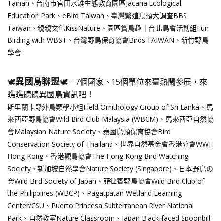
Tainan、台南市官田水雉生態教育園區Jacana Ecological
Education Park、eBird Taiwan、臺灣繁殖鳥類大調查BBS
Taiwan、親親文化KissNature、園區賞鳥趣｜台北鳥會活動組Fun
Birding with WBST、台灣野鳥保育協會Birds TAIWAN、新竹野鳥
學會
異國鳥聯盟
🕊️
🕊️－7個國家、15個單位來臺熱鬧參展，來
瞧瞧聽聽異國鳥資訊吧！
斯里蘭卡野外鳥類學小組Field Ornithology Group of Sri Lanka、馬
來西亞野鳥協會Wild Bird Club Malaysia (WBCM)、馬來西亞自然協
會Malaysian Nature Society、泰國鳥類保育協會Bird
Conservation Society of Thailand、世界自然基金會香港分會WWF
Hong Kong、香港觀鳥協會The Hong Kong Bird Watching
Society、新加坡自然學會Nature Society (Singapore)、日本野鳥の
会Wild Bird Society of Japan、菲律賓野鳥協會Wild Bird Club of
the Philippines (WBCP)、Pagatpatan Wetland Learning
Center/CSU、Puerto Princesa Subterranean River National
Park、自然教室Nature Classroom、Japan Black-faced Spoonbill