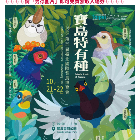
⇩⇩⇩⇩請「另存圖片」即可免費索取入場券⇩⇩⇩⇩