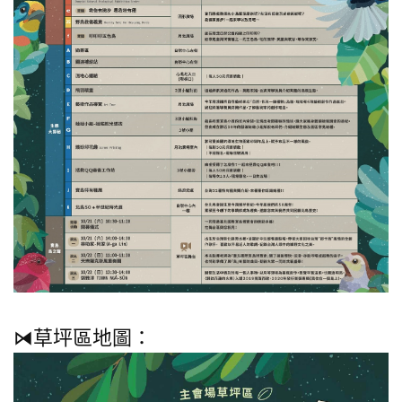
⧒草坪區地圖：