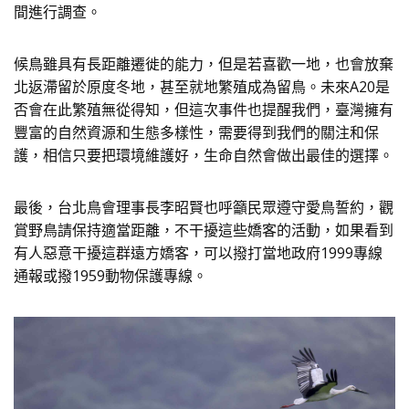
間進行調查。
候鳥雖具有長距離遷徙的能力，但是若喜歡一地，也會放棄
北返滯留於原度冬地，甚至就地繁殖成為留鳥。未來A20是
否會在
此繁殖無從得知，但這次事件也提醒我們，
臺灣擁有
豐富的自然資源和生態多樣性，
需要得到我們的關注和保
護，相信只要把環境維護好，
生命自然會做出最佳的選擇。
最後，台北鳥會理事長李昭賢也呼籲民眾遵守愛鳥誓約，
觀
賞野鳥請保持適當距離，不干擾這些嬌客的活動，
如果看到
有人惡意干擾這群遠方嬌客，可以撥打當地政府1999
專線
通報或撥1959動物保護專線。