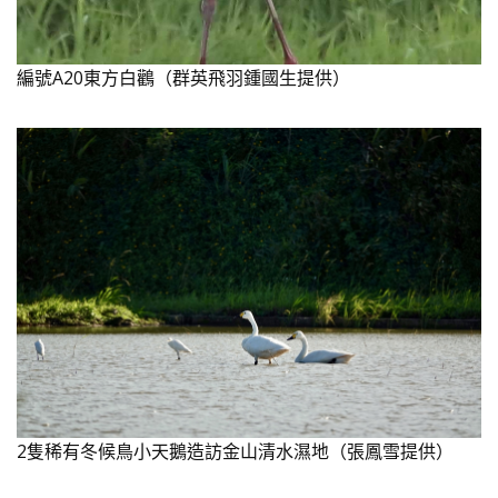
編號A20東方白鸛（群英飛羽鍾國生提供）
2隻稀有冬候鳥小天鵝造訪金山清水濕地（張鳳雪提供）