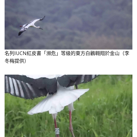
名列IUCN紅皮書「瀕危」等級的東方白鸛翱翔於金山（李
冬梅提供）