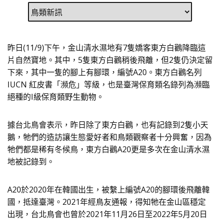
昨日(11/9)下午，金山清水濕地有7隻嬌客東方白鸛降臨這
片
自然寶地。其中，5隻東方白鸛稍後飛離，但2隻仍決定留
下來，
其中一隻的腳上有腳環，編號A20。東方白鸛名列
IUCN 紅皮書「瀕危」等級，也是臺灣保育類名錄列為瀕臨
絕種的I級保育
類野生動物。
據台北鳥會表示，昨日除了東方白鸛，也有記錄到2隻小天
鵝，
牠們的造訪讓生態愛好者和鳥類觀察者十分興奮，
因為
牠們都是稀有冬候鳥，東方白鸛A20更是多次在金山清水濕
地
被記錄到。
A20於2020年在韓國出生，被繫上編號A20的腳環後飛離韓
國，抵達臺灣。2021年經鳥友通報，
得知牠在金山區穩定
出現，台北鳥會也曾於2021年11月26
日至2022年5月20日