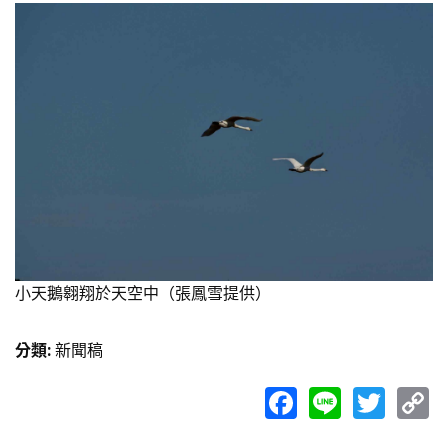
小天鵝翱翔於天空中（張鳳雪提供）
分類
:
新聞稿
Facebook
Line
Twit
C
L