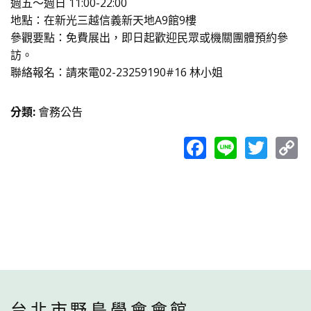
週五～週日 11:00-22:00
地點：在新光三越信義新天地A9館9樓
參觀要點：免費展出，即日起歡迎民眾或機關團體預約參
訪。
聯絡報名：請來電02-23259190#16 林小姐
分類
:
會務公告
Facebook
Line
Twit
C
L
台北市野鳥學會會館