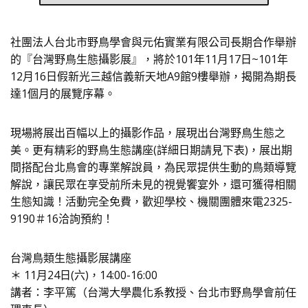
社團法人台北市野鳥學會與元佑實業有限公司長期合作舉辦
的『台灣野鳥生態攝影展』，將於101年11月17日~101年
12月16日假新光三越信義新天地A9館9樓舉辦，揭開為期長
達1個月的展覽序幕。
現場將展出百幅以上的攝影作品，展現出台灣野鳥生態之
美。更有精彩的野鳥生態講座(詳細日期請見下表)，展出期
間搭配台北鳥會的專業解說員，為民眾提供生動的鳥類導覽
解說，讓民眾在享受前所未見的視覺饗宴外，還可獲得相關
生態知識！活動完全免費，歡迎學校、機關團體來電2325-
9190＃16洽詢預約！
台灣鳥類生態攝影展講座
＊ 11月24日(六)，14:00-16:00
講者：李平篤（台灣大學農化系教授、台北市野鳥學會前任