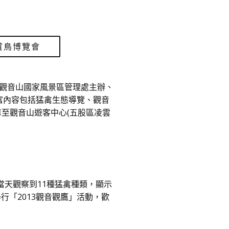
賞鳥博覽會
觀音山國家風景區管理處主辦、
，豐富內容包括猛禽生態導覽、觀音
車至觀音山遊客中心(五股區凌雲
當天觀察到11種猛禽種類，顯示
舉行「2013觀音觀鷹」活動，歡