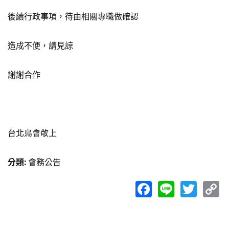
後續行政事項，待由相關專職做確認
造成不便，請見諒
謝謝合作
台北鳥會敬上
分類
:
會務公告
Facebook
Line
Twit
C
L