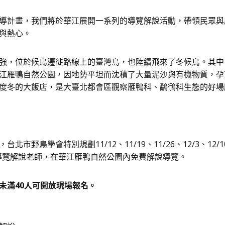
導計畫，我們將於華江展開一系列的導覽解說活動，帶領民眾與
與熱心。
強，位於候鳥遷徙路線上的臺灣島，也陸續飛來了冬候鳥。其中
江雁鴨自然公園，因地勢平坦而沈積了大量泥沙與有機物質，孕
度冬的大飯店，是大臺北都會區觀察雁鴨科、鷸鴴科生態的好場
野鳥學會特別規劃11/12、11/19、11/26、12/3、12/10
排專業導覽解說老師，在華江雁鴨自然公園內免費解說導覽。
未滿40人可開放現場報名。