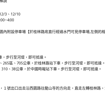
解說
2/3、12/10
0~4:00
園內附設停車場【於桂林路底直行經過水門可見停車場,左側的榕
下車，步行至河堤，即可抵達。
673、265區、705公車，於桂林路站下車，步行至河堤，即可抵達
線、310、38公車，於中國時報站下車，步行至河堤，即可抵達。
，１號出口出去沿西園路往龍山寺的方向走，直走左轉桂林路，