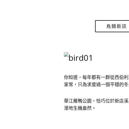
鳥類新訊
你知道，每年都有一群從西伯利
家常，只為求度過一個平穩的冬
華江雁鴨公園，恰巧位於新店溪
溼地生機盎然。