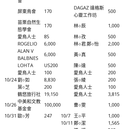
會
DAGAZ 達格斯
屏東鳥會
170
500
心靈工作坊
苗栗自然生
170
林○辰
1,000
態學會
愛鳥人士
85
林○孜
500
ROGELIO
6,000
林○君.鄭○怡
2,000
ALAN V
6,000
黃○真
500
BALBNES
LOHTA
US200
陳○達
500
愛鳥人士
100
愛鳥人士
200
10/24
劉○如
8,830
張○綾
200
葉○芝
200
愛鳥人士
100
鶴悠旅行社
19,150
愛鳥人士
3,815
中美和文教
10/26
100,000
曹○雯
1,000
基金會
10/31
歐○芳
247
10/7
王○平
1,000
10/11
鄭○潔
1,565