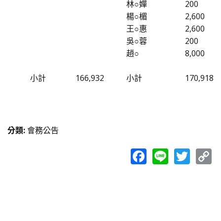
林○嬋
200
楊○楣
2,600
王○惠
2,600
吳○蓉
200
趙○
8,000
小計
166,932
小計
170,918
分類
:
會務公告
Facebook
Line
Twit
C
L