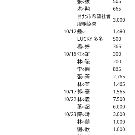
張○媛
565
洪○翔
665
台北市希望社會
3,000
服務協會
10/12
鍾○
1,480
LUCKY 多多
500
楊○婷
365
10/16
江○誼
300
林○璇
200
李○圓
865
張○菁
2,765
林○苓
1,465
10/17
郭○豪
1,565
10/22
林○義
7,500
葉○韶
6,000
10/23
陳○玲
3,000
林○蘭
1,000
劉○欣
1,000