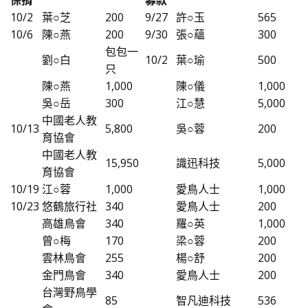
保捐
募款
10/2
葉○芝
200
9/27
許○玉
565
10/6
陳○燕
200
9/30
張○蘊
300
包包一
劉○白
10/2
葉○瑜
500
只
陳○燕
1,000
陳○儀
1,000
吳○岳
300
江○慧
5,000
中國老人教
10/13
5,800
吳○蓉
200
育協會
中國老人教
15,950
識迅科技
5,000
育協會
10/19
江○蓉
1,000
愛鳥人士
1,000
10/23
悠鶴旅行社
340
愛鳥人士
200
高雄鳥會
340
羅○英
1,000
曾○梅
170
梁○蓉
200
雲林鳥會
255
楊○舒
200
金門鳥會
340
愛鳥人士
200
台灣野鳥學
85
智凡迪科技
536