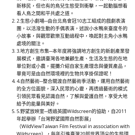
新移民，但也有的鳥兒生態受到衝擊，一起動腦想看
看人鳥之間和平共處之道。
2.生態小劇場─由台北鳥會冠10志工組成的戲劇表演
團，以活潑生動的手偶表演，述說小水鴨來臺度冬的
小故事，與觀眾歡樂互動過程中，喚起對主角小水鴨
處境的關注。
3.地方創生市集─本年度將強調地方創生的新創產業發
展模式，邀請臺灣各地兼顧生產、生活及生態的在地
單位對或小農，擺攤介紹自家生產理念與優質產品，
畢竟可是由自然環境裡的生物共享掛保證呢！
4.自然藝術─整合關渡自然藝術季活動，運用自然藝術
的全方位面貌，深入民眾的心靈，再透過藝術的模式
引領民眾看見認識自然，了解與愛護自然，享受大地
給予的能量與美好。
5.野望放映室─透過英國Wildscreen的協助，自2011
年起舉辦「台灣野望國際自然影展」
（WildViewTaiwan Film Festival in association with
Wildscreen），每年引進臺灣20部世界頂尖的生態環