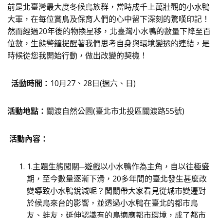
前是北臺灣最大度冬候鳥族群，當時成千上萬壯觀的小水鴨
大軍，在每位賞鳥及保育人們的心中留下深刻的驚嘆印記！
然而經過20年後的物換星移，北臺灣小水鴨的數量下降至百
位數，生態警鐘提醒著我們思考自身與環境變遷的連結，是
時候從您我開始行動，做出改變的契機！
活動時間：
10月27、28日(週六、日)
活動地點：
關渡自然公園(臺北市北投區關渡路55號)
活動內容：
1.主題生態闖關─遊戲以小水鴨作為主角，自以往極盛
期，至今數量逐漸下滑，20多年間的臺北發生甚麼改
變導致小水鴨銳減呢？闖關帶大家看見從城市變遷對
於候鳥來台的影響，並透過小水鴨在臺北的都市鳥
友、蛙友，延伸認識有的鳥適應都市環境，成了都市