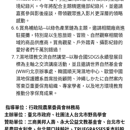
境紀錄片。今年將配合主題精選幾部紀錄片，並邀請
嘉賓參與影後座談，帶領觀眾進入影片更深層的領略
感動。
6.賞鳥補給站─以綠色產業鏈為主題，邀請相關廠商進
駐擺攤，特別是以生態旅遊、冒險、自然觀察相關領
域的商品供應商。賞鳥觀星、戶外踏青、攝影紀錄的
愛好者們千萬別錯過！
7.濕地環教交流自然講堂─以聯合國SDGS永續發展目
標為主軸之交流講座活動，並且邀請世界自然基金會
(WWF)北京辦事處、韓國順天灣濕地中心、歐盟中國
濕地保護體系首席技術顧問、沖繩しかたに自然案内
等東亞重要保育組織、專家學者，以及地方環境教育
推動分享保育成果。
指導單位：行政院農業委員會林務局
主辦單位：臺北市政府、社團法人台北市野鳥學會
贊助單位：三商美邦人壽、永大公益文教基金會、台北市七
星農田水利會、台北錫口扶輪社、TRUEGRASSES禾本科股