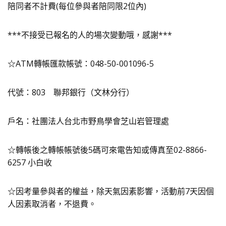
陪同者不計費(每位參與者陪同限2位內)
***不接受已報名的人的場次變動哦，感謝***
☆ATM轉帳匯款帳號：048-50-001096-5
代號：803 聯邦銀行（文林分行）
戶名：社團法人台北市野鳥學會芝山岩管理處
☆轉帳後之轉帳帳號後5碼可來電告知或傳真至02-8866-
6257 小白收
☆因考量參與者的權益，除天氣因素影響，活動前7天因個
人因素取消者，不退費。