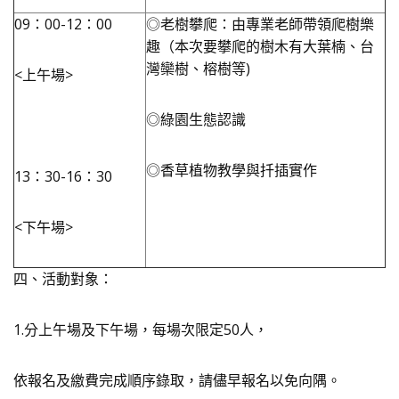
09：00-12：00
◎老樹攀爬：由專業老師帶領爬樹樂
趣（本次要攀爬的樹木有大葉楠、台
灣欒樹、榕樹等)
<上午場>
◎綠園生態認識
◎香草植物教學與扦插實作
13：30-16：30
<下午場>
四、活動對象：
1.分上午場及下午場，每場次限定50人，
依報名及繳費完成順序錄取，請儘早報名以免向隅。