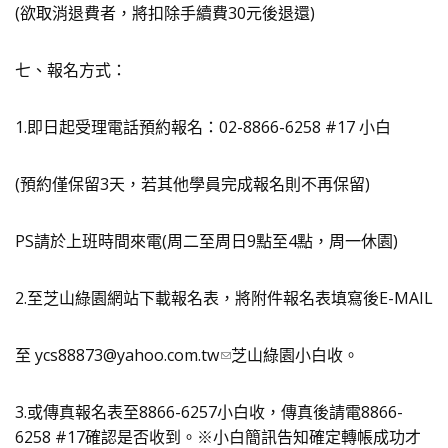
(欲取消退費者，將扣除手續費30元後退還)
七、報名方式：
1.即日起受理電話預約報名：02-8866-6258 #17 小白
(預約僅保留3天，若其他學員完成報名則不再保留)
PS請於上班時間來電(周二至周日9點至4點，周一休園)
2.至芝山綠園網站下載報名表，將附件報名表填寫後E-MAIL
至
ycs88873@yahoo.com.tw
芝山綠園小白收。
3.或傳真報名表至8866-6257小白收，傳真後請電8866-
6258 #17確認是否收到。※小白簡訊告知確定轉帳成功才