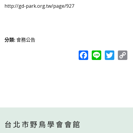
http://gd-park.org.tw/page/927
分類
:
會務公告
Facebook
Line
Twit
C
L
台北市野鳥學會會館