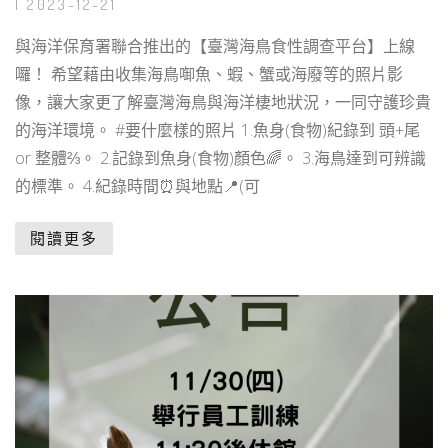
| 2023-12-21
與海洋保育署聯合推出的【臺灣海鳥食性調查平台】上線
囉！ 希望藉由收集海鳥啣魚、蝦、蟹或海廢等的照片影
像，讓大家更了解臺灣海鳥與海洋棲地狀況，一同守護珍貴
的海洋環境。 #要什麼樣的照片 1.魚身(食物)紀錄到 頭+尾
or 整體⅔。 2.記錄到魚身(食物)顏色🌈。 3.海鳥達到可辨識
的標準。 4.紀錄時間⏰與地點📍(可
閱讀更多