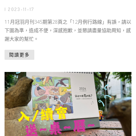
| 2023-11-17
11月冠羽月刊345期第28頁之「12月例行路線」有誤，請以
下圖為準，造成不便，深感抱歉，並懇請盡量協助周知，感
謝大家的幫忙。
閱讀更多