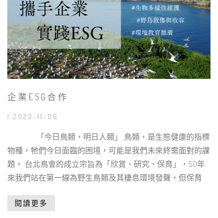
企業ESG合作
| 2023-11-06
「今日鳥類，明日人類」 鳥類，是生態健康的指標
物種，牠們今日面臨的困境，可能是我們未來終需面對的課
題。 台北鳥會的成立宗旨為「欣賞、研究、保育」，50年
來我們站在第一線為野生鳥類及其棲息環境發聲，但保育
閱讀更多