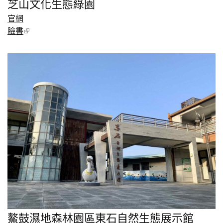
芝山文化生態綠園
官網
臉書
鰲鼓濕地森林園區東石自然生態展示館