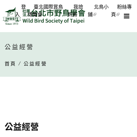
登
臺北國際賞鳥
我撿
北鳥小
粉絲專
入
博覽會
到鳥
鋪
頁
公益經營
首頁
/ 公益經營
公益經營