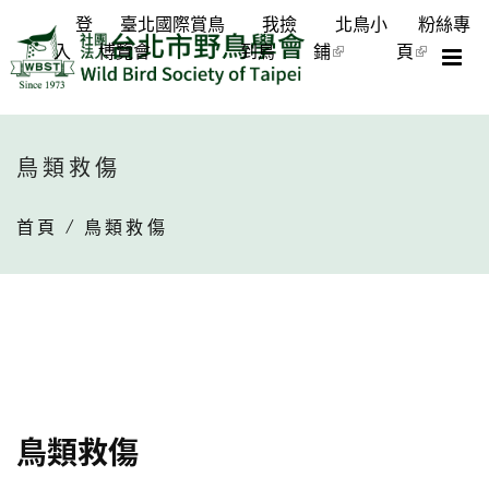
登
臺北國際賞鳥
我撿
北鳥小
粉絲專
入
博覽會
到鳥
鋪
頁
鳥類救傷
首頁
/ 鳥類救傷
鳥類救傷