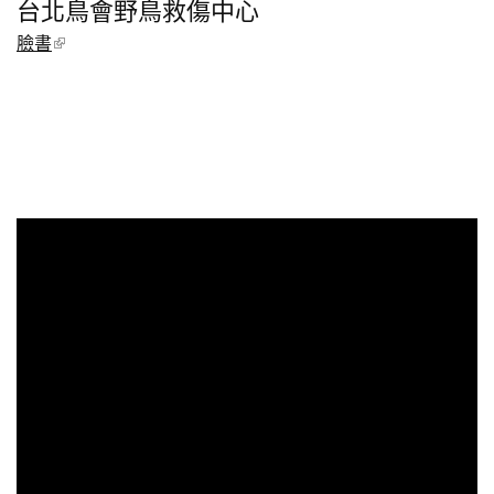
台北鳥會野鳥救傷中心
臉書