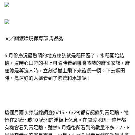
文╱關渡環境保育部 周品秀
6 月份鳥況最熱鬧的地方應該就是稻田區了，水稻開始結
穗，這時心田旁的樹上可隨時看到嘰嘰喳喳的麻雀家族，麻
雀總是等沒人時，立刻從樹上飛下來飽餐一頓。下去巡田
時，鳥運好的人還看到了紫鷺和水雉呢！
這個月兩次穿越線調查(6/15、6/29)都有記錄到青足鷸，牠
們在2 號池或10 號池的浮板上休息。在關渡地區一整年都
有機會看到青足鷸，雖然6 月過後所看到的數量不多，7、8