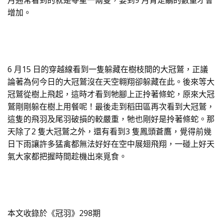
月通常看到的就是零星一兩隻，要到9 月青足鷸的數量才會
增加。
6 月15 日的穿越線看到一隻躲藏在樹枝間的大冠鷲，正議
論著為何今日的大冠鷲沒在天空翱翔卻躲藏在此。後來等大
冠鷲從樹上飛起，這時才看到牠腳上正拎著條蛇，原來大冠
鷲剛剛躲在樹上用餐呢！最後走到稻田區再次看到大冠鷲，
這隻的飛羽及尾羽破損的較嚴重，牠也剛好是拎著條蛇。那
天除了2 隻大冠鷲之外，還有看到3 隻鳳頭蒼鷹，覺得前幾
日下雨讓許多猛禽都無法好好在空中展翅飛翔，一碰上好天
氣大家都把握時間趁機出來覓食。
本文收錄於《冠羽》298期