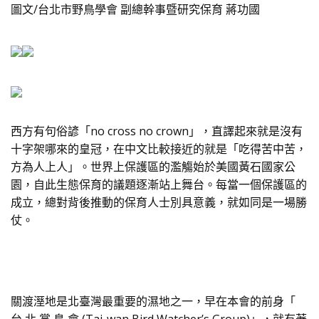
圖文/台北市野鳥學會 副總幹事暨研究保育 蔣功國
西方有句俗諺「no cross no crown」，直譯起來就是沒有
十字架哪來的皇冠，在中文比較接近的就是「吃得苦中苦，
方為人上人」。世界上保護區的濫觴始於美國黃石國家公
園，自此生態保育的議題逐漸站上舞台。每當一個保護區的
成立，總對背後推動的保育人士別具意義，就如同是一場勝
仗。
關渡溼地是北臺灣最重要的濕地之一，早在本會的前身「