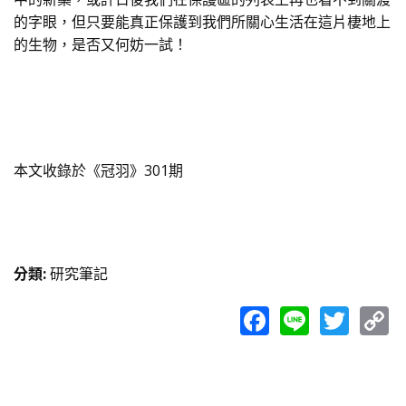
的字眼，但只要能真正保護到我們所關心生活在這片棲地上
的生物，是否又何妨一試！
本文收錄於《冠羽》301期
分類
:
研究筆記
Facebook
Line
Twit
C
L