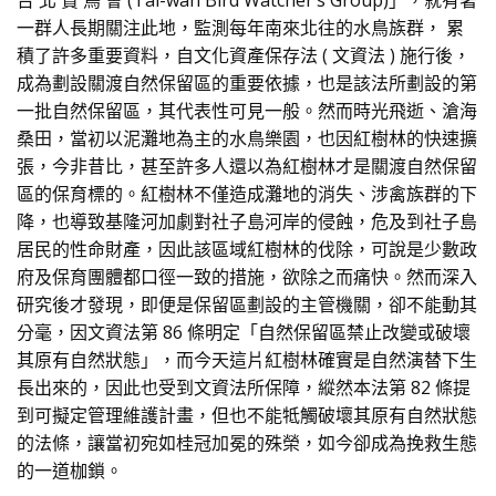
台 北 賞 鳥 會 (Tai-wan Bird Watcher’s Group)」，就有著
一群人長期關注此地，監測每年南來北往的水鳥族群， 累
積了許多重要資料，自文化資產保存法 ( 文資法 ) 施行後，
成為劃設關渡自然保留區的重要依據，也是該法所劃設的第
一批自然保留區，其代表性可見一般。然而時光飛逝、滄海
桑田，當初以泥灘地為主的水鳥樂園，也因紅樹林的快速擴
張，今非昔比，甚至許多人還以為紅樹林才是關渡自然保留
區的保育標的。紅樹林不僅造成灘地的消失、涉禽族群的下
降，也導致基隆河加劇對社子島河岸的侵蝕，危及到社子島
居民的性命財產，因此該區域紅樹林的伐除，可說是少數政
府及保育團體都口徑一致的措施，欲除之而痛快。然而深入
研究後才發現，即便是保留區劃設的主管機關，卻不能動其
分毫，因文資法第 86 條明定「自然保留區禁止改變或破壞
其原有自然狀態」，而今天這片紅樹林確實是自然演替下生
長出來的，因此也受到文資法所保障，縱然本法第 82 條提
到可擬定管理維護計畫，但也不能牴觸破壞其原有自然狀態
的法條，讓當初宛如桂冠加冕的殊榮，如今卻成為挽救生態
的一道枷鎖。