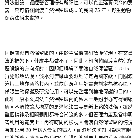
資法劃設，讓經營管理得有所彈性，可以真正落實保育的意
義，只可惜在關渡自然保留區成立的民國 75 年，野生動物
保育法尚未實施。
回顧關渡自然保留區的，由於主管機關研議後發現，在文資
法的框架下，什麼事都做不了，因此，朝向將關渡自然保留
區解編的方向探討，因即便解編了關渡自然保留區，2015
實施濕地法後，淡水河流域重要濕地訂定為國家級，而關渡
這片土地亦涵蓋其內，並依保育利用計畫書劃定為核心區，
僅限生態保護及研究使用，可以完整達到棲地保護的目的，
此外，原本文資法自然保留區內的私人土地紛爭亦可得到緩
解。不過較讓人擔憂的是溼地法畢竟是新上路的法條，雖然
整個精神及相關罰則都符合潮流的多，但管理力度及當中明
智利用的寬度上，尚待時間的檢視。關渡自然保留區的情況
有如延宕 20 年病入膏肓的病人，而濕地法就如同臨床實驗
中的新藥，或許日後我們在保護區的列表上再也看不到關渡