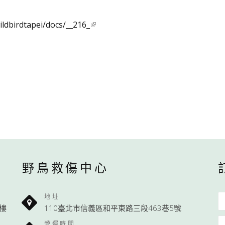
ildbirdtapei/docs/__216_
野鳥救傷中心
地址
1樓
110臺北市信義區和平東路三段463巷5號
營運時間