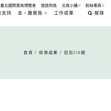
臺北國際賞鳥博覽會
我撿到鳥
北鳥小鋪
粉絲專頁
款支持
走，趣賞鳥
工作成果
搜尋
首頁
/
保育成果
/ 冠羽216期