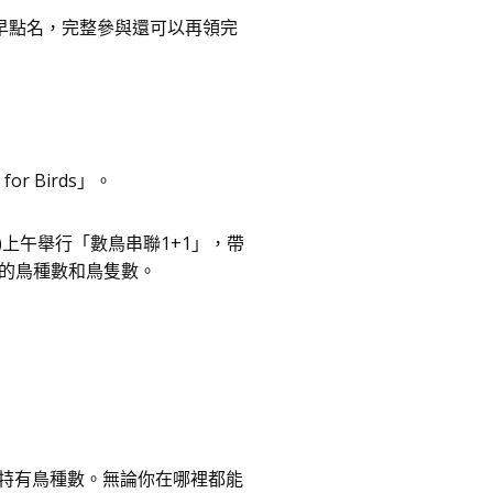
兒早點名，完整參與還可以再領完
r Birds」。
)上午舉行「數鳥串聯1+1」，帶
的鳥種數和鳥隻數。
數、特有鳥種數。無論你在哪裡都能