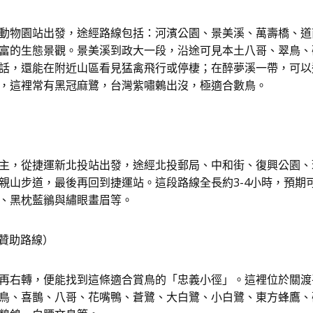
動物園站出發，途經路線包括：河濱公園、景美溪、萬壽橋、道
富的生態景觀。景美溪到政大一段，沿途可見本土八哥、翠鳥、
話，還能在附近山區看見猛禽飛行或停棲；在醉夢溪一帶，可以
，這裡常有黑冠麻鷺，台灣紫嘯鶇出沒，極適合數鳥。
主，從捷運新北投站出發，途經北投郵局、中和街、復興公園、
山步道，最後再回到捷運站。這段路線全長約3-4小時，預期可觀
、黑枕藍鶲與繡眼畫眉等。
n贊助路線）
再右轉，便能找到這條適合賞鳥的「忠義小徑」。這裡位於關渡
鳥、喜鵲、八哥、花嘴鴨、蒼鷺、大白鷺、小白鷺、東方蜂鷹、