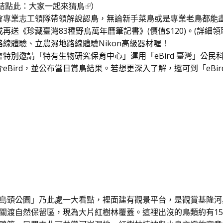
結點此：
大家一起來猜鳥
）
會專業志工領隊帶領解說認鳥，無論新手菜鳥或是專業老鳥都能
再送《珍藏臺灣83種野鳥萬年曆筆記書》(價值$120)。(詳細領
線體驗、立農濕地路線體驗Nikon高級器材喔！
特別邀請「特有生物研究保育中心」運用「eBird 臺灣」公
Bird，並公布當日賞鳥結果。若想更深入了解，還可到「eBird
島頭公園」乃此處一大看點，裡面建有觀景平台，是觀賞基隆河
關渡自然保留區，現為大片紅樹林覆蓋。這裡出沒的鳥類約有15