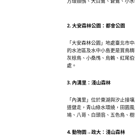
方環頸鴴、大白鷺、蒼鷺、小水
2. 大安森林公園：都會公園
「大安森林公園」地處臺北市中
的水池區及水中小島更是賞鳥精
灰椋鳥、小桑鳲、烏鶇、紅尾伯
處。
3. 內溝里：淺山森林
「內溝里」位於東湖與汐止接壤
道健走，青山綠水環繞，田園風
鳩、八哥、白頭翁、五色鳥、樹
4. 動物園→政大：淺山森林