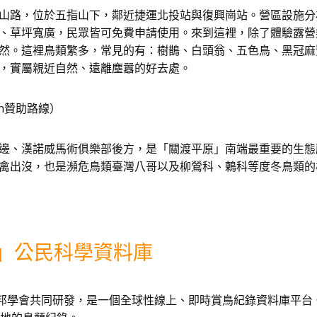
山路，位於五指山下，鄰近捷運北投站與復興崗站。營區設施分
、草坪寬廣，民眾皆可免費申請使用。來到這裡，除了體驗露營
然。這裡鳥類繁多，常見的有：樹鵲、白頭翁、五色鳥、黑冠麻
，實屬親近自然、遠離塵囂的好去處。
on贊助路線）
邊、漢諾威馬術俱樂部後方，是「關渡平原」南端最重要的生態
禽出沒，也是瀕危鳥類臺灣八哥以及柳鶯科、鶇科等度冬鳥類的
臺灣」公民科學資料庫
奧杜邦學會共同研發，是一個全球性線上、即時賞鳥紀錄資料庫平台