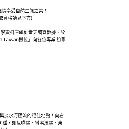
盡情享受自然生態之美！
取資格請見下方)
民科學資料庫統計當天調查數據，於
 Taiwan攤位」向各位專業老師
與淡水河匯流的絕佳地點！向右
0種，如反嘴鷸、彎嘴濱鷸、東