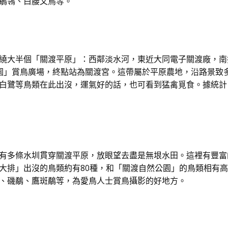
鶺鴒、白腰文鳥等。
繞大半個「關渡平原」：西鄰淡水河，東近大同電子關渡廠，南
園」賞鳥廣場，終點站為關渡宮。這帶屬於平原農地，沿路景致
白鷺等鳥類在此出沒，運氣好的話，也可看到猛禽覓食。據統計，
有多條水圳貫穿關渡平原，放眼望去盡是無垠水田。這裡有豐富
大排」出沒的鳥類約有80種，和「關渡自然公園」的鳥類相有
、磯鷸、鷹斑鷸等，為愛鳥人士賞鳥攝影的好地方。