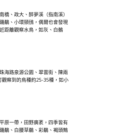
南橋、政大、醉夢溪（指南溪）
磯鷸、小環頸鴴，偶爾也會發現
近距離觀察水鳥，如灰、白鶺
珠海路泉源公園、翠雲街、陳兩
察到的鳥種約25-35種，如小
平原一帶，田野廣袤，四季皆有
磯鷸、白腰草鷸、彩鷸、褐頭鷦