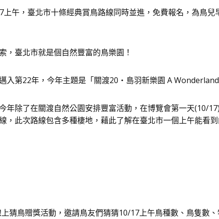
/17上午，臺北市十條經典賞鳥路線同時並進，免費報名，為鳥
索，臺北市就是個自然豐富的鳥樂園！
2年，今年主題是「關渡20‧島羽新樂園 A Wonderland fo
年除了在關渡自然公園安排豐富活動，在博覽會第一天(10/17
線，此次路線包含多種棲地，藉此了解在臺北市一個上午能看到
16 線上猜鳥贈獎活動，邀請鳥友們猜猜10/17上午鳥種數、鳥隻