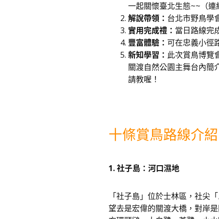
一起關懷臺北生態~~（連
解說帶領：
台北市野鳥學
實用完成禮：
當日路線完成
豐富體驗：
可在忠義小徑路
新知學習：
此次賞鳥博覽會
關渡自然公園主舞台內簡介e
請教喔！
十條賞鳥路線介紹
1. 社子島：河口濕地
「社子島」位於士林區，社尖「
望去是宏偉的關渡大橋，對岸是