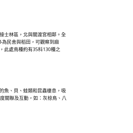
接士林區，北與關渡宮相鄰。全
多為民舍與稻田，可觀察到麻
此處鳥種約有35科130種之
的魚、貝、蛙類和昆蟲棲息，吸
高度關聯及互動，如：灰椋鳥、八