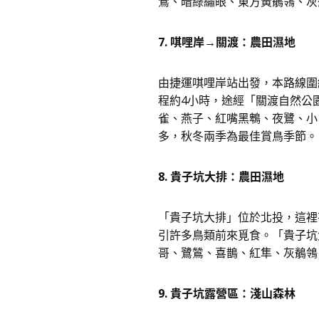
鶯、暗綠繡眼、東方黃鶺鴒、灰
7. 唭哩岸→關渡：農田濕地
由捷運唭哩岸站出發，本路線圍
程約4小時，途經「關渡自然公
雀、燕子、紅嘴黑鵯、夜鷺、小
多，秋冬兩季為最佳賞鳥季節。
8. 貴子坑大排：農田濕地
「貴子坑大排」位於北投，這裡
引許多鳥類前來覓食。「貴子坑
哥、鷺鷥、喜鵲、紅隼、灰鶺鴒
9. 貴子坑露營區：淺山森林