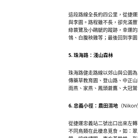
這段路線全長約四公里，從捷運
與李園。路程雖不長，卻充滿豐
綠蓑鷺及小鸊鷈的蹤跡，幸運的
鴒、白腹秧雞等；最後回到李園
5. 珠海路：淺山森林
珠海路健走路線以郊山與公園為
傳藥草教育園、登山路、中正山親
雨燕、家燕、鳳頭蒼鷹、大冠鷲
6. 忠義小徑：農田濕地
（Niko
從捷運忠義站二號出口出來左轉
不同鳥類在此棲息覓食，如：翠