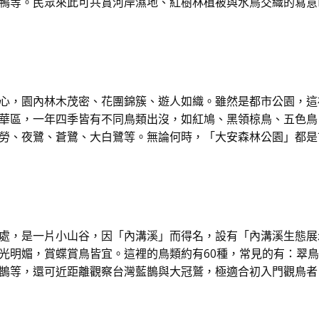
鴨等。民眾來此可共賞河岸濕地、紅樹林植被與水鳥交織的寫意
心，園內林木茂密、花團錦簇、遊人如織。雖然是都市公園，這
華區，一年四季皆有不同鳥類出沒，如紅鳩、黑領椋鳥、五色鳥
勞、夜鷺、蒼鷺、大白鷺等。無論何時，「大安森林公園」都是
處，是一片小山谷，因「內溝溪」而得名，設有「內溝溪生態展
光明媚，賞蝶賞鳥皆宜。這裡的鳥類約有60種，常見的有：翠
鵲等，還可近距離觀察台灣藍鵲與大冠鷲，極適合初入門觀鳥者