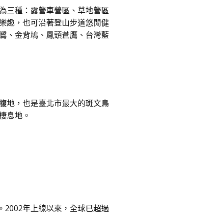
為三種：露營車營區、草地營區
樂趣，也可沿著登山步道悠閒健
鷺、金背鳩、鳳頭蒼鷹、台灣藍
腹地，也是臺北市最大的斑文鳥
棲息地。
。2002年上線以來，全球已超過