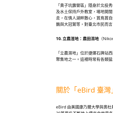
「貴子坑露營區」隱身於北投秀
及水土保持戶外教室，場地開闊
走，在情人湖畔散心，賞鳥賞自
鵲與大冠鷲等，對臺北市民而言
10. 立農溼地：農田濕地
（Nik
「立農濕地」位於捷運石牌站西
聚集地之一。這裡時常有各類猛
關於「eBird 
eBird 由美國康乃爾大學與