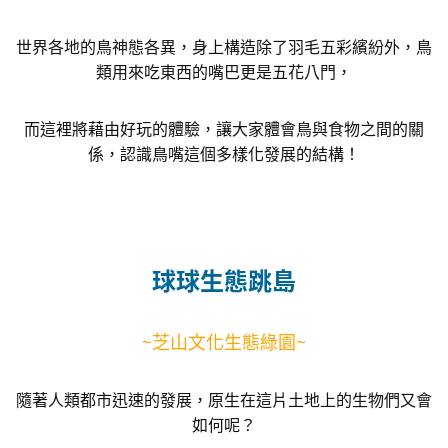
世界各地的鳥神態各異，身上構造除了羽毛五彩繽紛外，鳥
類用來吃東西的嘴巴更是五花八門，
而這裡將藉由好玩的體驗，讓大家體會鳥與食物之間的關
係，認識鳥嘴這個多樣化發展的結構！
球球生態跳島
~芝山文化生態綠園~
隨著人類都市迅速的發展，原生在這片土地上的生物們又會
如何呢？