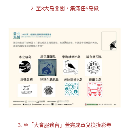
2. 至8大島闖關，集滿任5島徽
3. 至「大會服務台」蓋完成章兌換摸彩券