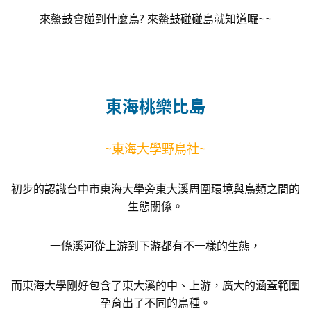
來鰲鼓會碰到什麼鳥? 來鰲鼓碰碰島就知道囉~~
東海桃樂比島
~東海大學野鳥社~
初步的認識台中市東海大學旁東大溪周圍環境與鳥類之間的
生態關係。
一條溪河從上游到下游都有不一樣的生態，
而東海大學剛好包含了東大溪的中、上游，廣大的涵蓋範圍
孕育出了不同的鳥種。