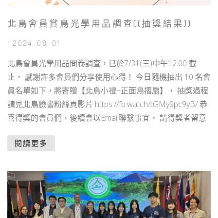
北鳥會員賞鳥光學用品調查((抽獎結果))
| 2024-08-01
北鳥會員光學用品問卷調查，已於7/31(三)中午12:00 截
止， 感謝許多會員們分享使用心得！ 今日隨機抽出 10 名會
員名單如下，將寄贈【北鳥小禮~正面鳥摺扇】， 抽獎過程
請見北鳥臉書粉絲頁影片 https://fb.watch/tGMy9pc9yB/ 恭
喜得獎的會員們，後續會以Email聯繫事宜， 請得獎者留意
閱讀更多