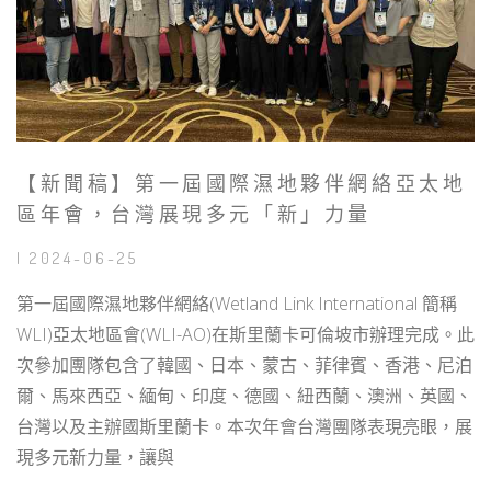
【新聞稿】第一屆國際濕地夥伴網絡亞太地
區年會，台灣展現多元「新」力量
| 2024-06-25
第一屆國際濕地夥伴網絡(Wetland Link International 簡稱
WLI)亞太地區會(WLI-AO)在斯里蘭卡可倫坡市辦理完成。此
次參加團隊包含了韓國、日本、蒙古、菲律賓、香港、尼泊
爾、馬來西亞、緬甸、印度、德國、紐西蘭、澳洲、英國、
台灣以及主辦國斯里蘭卡。本次年會台灣團隊表現亮眼，展
現多元新力量，讓與