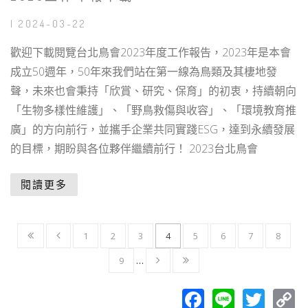
| 2024-03-22
歡迎下載閱覽台北鳥會2023年度工作報告，2023年是本會
成立50週年，50年來我們站在第一線為鳥類及其棲地發
聲，未來也會秉持「欣賞、研究、保育」的初衷，持續朝向
「生物多樣性維護」、「野鳥救傷與收容」、「環境教育推
廣」的方向前行，並攜手企業共同實踐ESG，達到永續發展
的目標，期盼與各位夥伴繼續前行！ 2023台北鳥會
閱讀更多
1
2
3
4
5
6
7
8
9
…
Facebook
Line
Twit
C