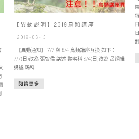
價
每
【異動說明】2019鳥類講座
| 2019-06-13
會
【異動通知】 7/7 與 8/4 鳥類講座互換 如下：
松
7/7(日)改為 張智偉 講述 鸚嘴科 8/4(日)改為 呂翊維
中文
講述 鶇科
問
閱讀更多
國
到