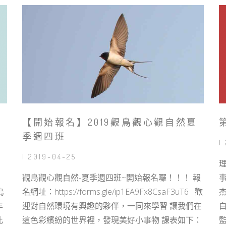
【開始報名】2019觀鳥觀心觀自然夏
季週四班
|
| 2019-04-25
！
觀鳥觀心觀自然-夏季週四班~開始報名囉！！！ 報
鳥
名網址：https://forms.gle/ip1EA9Fx8CsaF3uT6 歡
年
迎對自然環境有興趣的夥伴，一同來學習 讓我們在
此
這色彩繽紛的世界裡，發現美好小事物 課表如下：