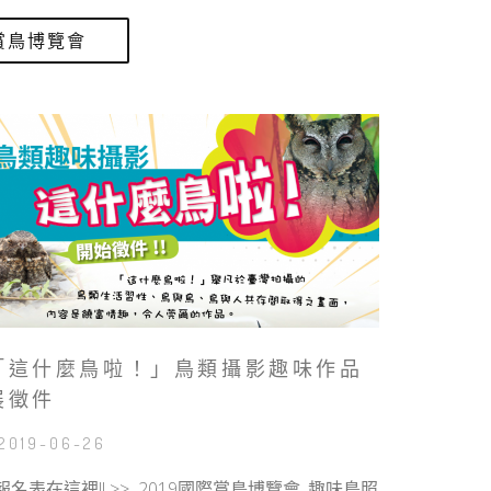
賞鳥博覽會
「這什麼鳥啦！」鳥類攝影趣味作品
展徵件
 2019-06-26
名表在這裡!! >> 2019國際賞鳥博覽會_趣味鳥照