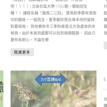
吧！！！！) 北投社區大學-1082期，開始招生
囉！！ 課程名稱「識鳥二三四」 賞鳥和季節有很密
切的關係。一般而言，夏季都欣賞台灣本地的留鳥
和夏候鳥， 其他春秋冬三季則尋覓北方各處來的冬
候鳥。由於本島到處都可以找到鳥類蹤跡， 因此只
要你有耐心，不論在哪
閱讀更多
|
台