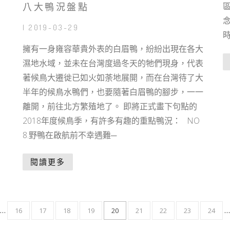
八大鴨況盤點
| 2019-03-29
擁有一身雍容華貴外表的白眉鴨，紛紛出現在各大
濕地水域，並未在台灣度過冬天的牠們現身，代表
著候鳥大遷徙已如火如荼地展開，而在台灣待了大
半年的候鳥水鴨們，也要隨著白眉鴨的腳步，一一
離開，前往北方繁殖地了。 即將正式畫下句點的
2018年度候鳥季，有許多有趣的重點鴨況： NO
8.野鴨在啟航前不幸遇難─
閱讀更多
…
16
17
18
19
20
21
22
23
24
…