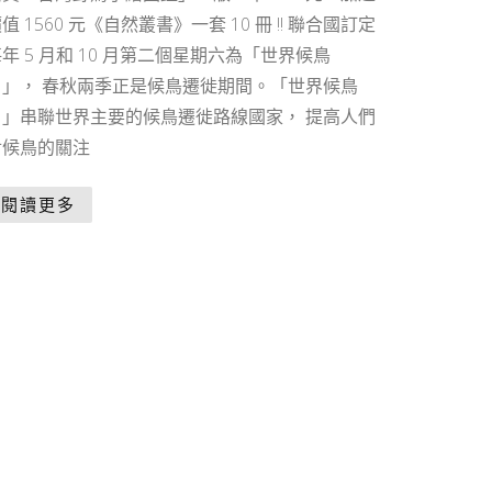
值 1560 元《自然叢書》一套 10 冊 !! 聯合國訂定
年 5 月和 10 月第二個星期六為「世界候鳥
日」， 春秋兩季正是候鳥遷徙期間。「世界候鳥
日」串聯世界主要的候鳥遷徙路線國家， 提高人們
對候鳥的關注
閱讀更多