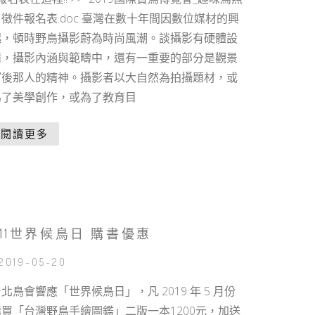
片徵件報名表.doc 臺灣在數十年間因數位媒材的興
起，頓時野鳥攝影蔚為時尚風潮。談攝影有硬體設
備，攝影內涵與範疇中，還有一重要的部分是觀景
窗後那人的精神。攝影者以大自然為拍攝題材，或
為了美學創作，或為了教育目
閱讀更多
511世界候鳥日 購書優惠
 2019-05-20
北鳥會響應「世界候鳥日」，凡 2019 年 5 月份
購買「台灣野鳥手繪圖鑑」二版一本1200元，加送