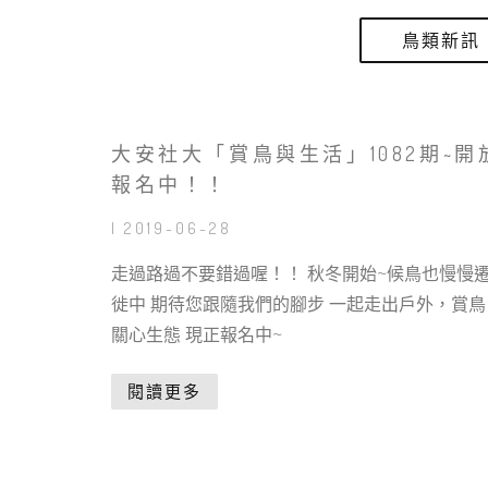
鳥類新訊
大安社大「賞鳥與生活」1082期~開
報名中！！
| 2019-06-28
走過路過不要錯過喔！！ 秋冬開始~候鳥也慢慢
徙中 期待您跟隨我們的腳步 一起走出戶外，賞鳥
關心生態 現正報名中~
閱讀更多