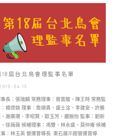
第18屆台北鳥會理監事名單
 2019-04-15
理事長：張瑞麟 常務理事：曾雲龍、陳王時 常務監
事：楊啓姚 理事：詹順貴、盛士淦、李建安、許勝
杰、謝廣珊、李昭賢、歐玉芳、嚴融怡 監事：劉新
白、徐薇薇 候補理事：馮雙、林永盛、莫仲雍 候補
監事：林玉英 營運督導長 東石展示館營運督導