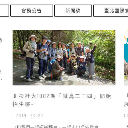
會務公告
新聞稿
臺北國際
放
遷
、
北投社大1082期「識鳥二三四」開始
招生囉~
| 2019-06-27
|
(和我們一起認識野鳥，一起走出戶外賞鳥
報