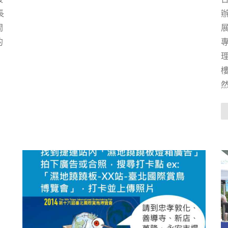
長
間
的
專