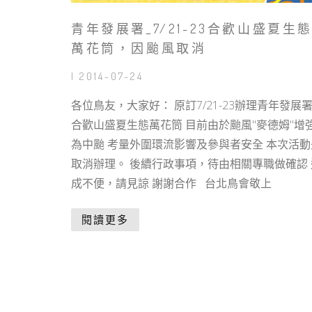
青年發展署_7/21-23合歡山盛夏生
萬花筒，因颱風取消
| 2014-07-24
各位鳥友，大家好： 原訂7/21-23辦理青年發展署
合歡山盛夏生態萬花筒 目前由於颱風"麥德姆"增
為中颱 考量外圍環流影響及參與者安全 本次活動
取消辦理。 後續行政事項，待由相關專職做確認 
成不便，請見諒 謝謝合作 台北鳥會敬上
閱讀更多