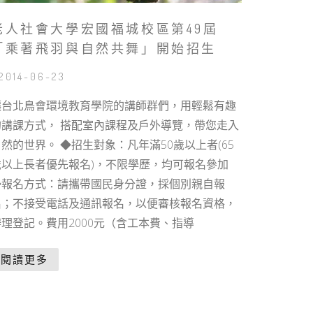
老人社會大學宏國福城校區第49屆
「乘著飛羽與自然共舞」開始招生
 2014-06-23
讓台北鳥會環境教育學院的講師群們，用輕鬆有趣
的講課方式， 搭配室內課程及戶外導覽，帶您走入
然的世界。 ◆招生對象：凡年滿50歲以上者(65
歲以上長者優先報名)，不限學歷，均可報名參加
◆報名方式：請攜帶國民身分證，採個別親自報
名；不接受電話及通訊報名，以便審核報名資格，
辦理登記。費用2000元（含工本費、指導
閱讀更多