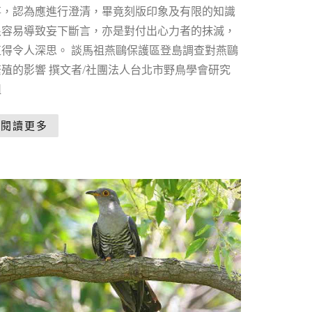
事，認為應進行澄清，畢竟刻版印象及有限的知識
很容易導致妄下斷言，亦是對付出心力者的抹滅，
值得令人深思。 談馬祖燕鷗保護區登島調查對燕鷗
繁殖的影響 撰文者/社團法人台北市野鳥學會研究
組
閱讀更多