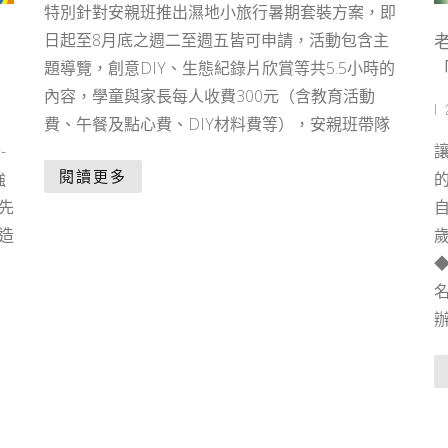
特別針對安親班推出濕地小旅行暑期套裝方案，即
日起至8月底之週二至週五皆可申請，活動包含主
態
題導覽，創意DIY、生態紀錄片欣賞等共5.5小時的
內容，學童與家長每人收費300元（含教育活動
|
費、午餐及點心費、DIY材料費等），安親班帶隊
-
閱讀更多
強
先
自
造