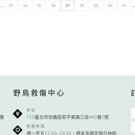
…
33
34
35
36
37
38
39
40
41
…
野鳥救傷中心
地址
1樓
110臺北市信義區和平東路三段463巷5號
營運時間
週一至五12:00~20:00，週末及國定假日休館