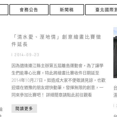
會務公告
新聞稿
臺北國際
「清水愛、溼地情」創意繪畫比賽徵
件延長
| 2014-09-23
因為適逢連江縣主辦第五屆離島運動會，為了讓學
生們能專心比賽，特此將繪畫比賽收件日期延至
2014年10月27日，如造成大家不便敬請見諒，也歡
迎還在猶豫的朋友趕快動筆，發揮無限的創意，一
同來參加比賽吧！ 詳細簡章請點此前往觀看
|
閱讀更多
論
被