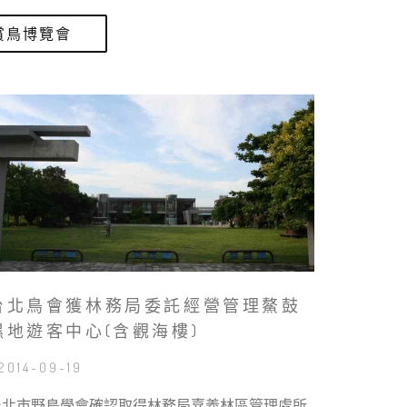
賞鳥博覽會
台北鳥會獲林務局委託經營管理鰲鼓
濕地遊客中心(含觀海樓)
 2014-09-19
台北市野鳥學會確認取得林務局嘉義林區管理處所