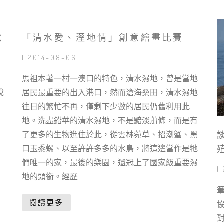
說
「清水愛、溼地情」創意繪畫比賽
| 2014-08-06
馬祖本著一村一澳口的特色，清水濕地，曾是當地
說
居民最重要的出入港口，然而滄海桑田，清水濕地
往日的繁忙不再，僅剩下少數的居民仍舊利用此
地。洗盡鉛華的清水濕地，不是黯淡蕭條，而是有
了更多的生物進住於此，從雲林菀草、招潮蟹、黑
口玉黍螺、以至許許多多的水鳥，將這邊當作是牠
們唯一的家，最後的樂園，還冠上了國家級重要濕
|
地的頭銜。經歷
閱讀更多