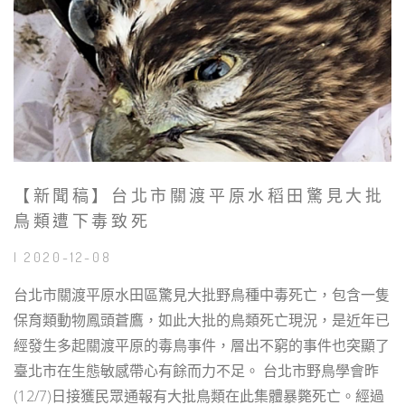
【新聞稿】台北市關渡平原水稻田驚見大批
鳥類遭下毒致死
| 2020-12-08
台北市關渡平原水田區驚見大批野鳥種中毒死亡，包含一隻
保育類動物鳳頭蒼鷹，如此大批的鳥類死亡現況，是近年已
經發生多起關渡平原的毒鳥事件，層出不窮的事件也突顯了
臺北市在生態敏感帶心有餘而力不足。 台北市野鳥學會昨
(12/7)日接獲民眾通報有大批鳥類在此集體暴斃死亡。經過