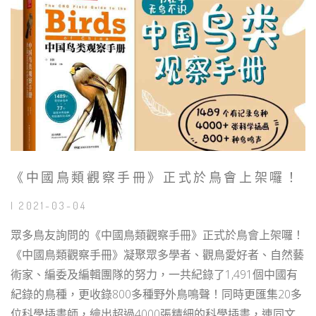
《中國鳥類觀察手冊》正式於鳥會上架囉！
| 2021-03-04
眾多鳥友詢問的《中國鳥類觀察手冊》正式於鳥會上架囉！
《中國鳥類觀察手冊》凝聚眾多學者、觀鳥愛好者、自然藝
術家、編委及編輯團隊的努力，一共紀錄了1,491個中國有
紀錄的鳥種，更收錄800多種野外鳥鳴聲！同時更匯集20多
位科學插畫師，繪出超過4000張精細的科學插畫，連同文