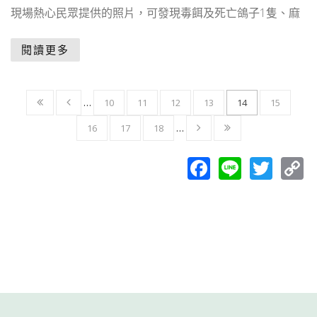
現場熱心民眾提供的照片，可發現毒餌及死亡鴿子1隻、麻
閱讀更多
…
10
11
12
13
14
15
16
17
18
…
Facebook
Line
Twit
C
L