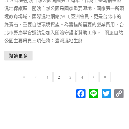
2020年是關渡自然公園開園第20周年，作為全臺灣指標型
濕地保護區，關渡自然公園是國家重要濕地、國家第一所環
境教育場域、國際濕地網絡(WLI)亞洲會員，更是台北市的
綠寶石，重要自然環境資產。為籌措所需要的營業費用，台
北市野鳥學會邀請您加入關渡守護者贊助工作。 關渡自然
公園主要肩負三項任務：臺灣濕地生態
閱讀更多
1
2
3
4
Facebook
Line
Twit
C
L