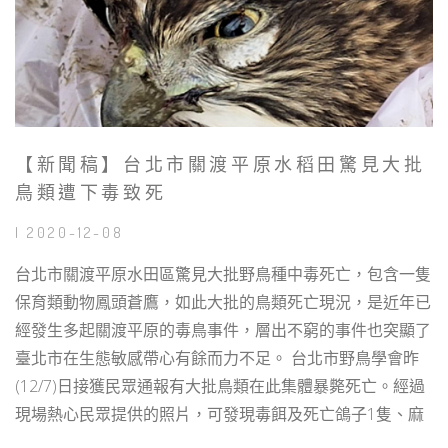
【新聞稿】台北市關渡平原水稻田驚見大批
鳥類遭下毒致死
| 2020-12-08
台北市關渡平原水田區驚見大批野鳥種中毒死亡，包含一隻
保育類動物鳳頭蒼鷹，如此大批的鳥類死亡現況，是近年已
經發生多起關渡平原的毒鳥事件，層出不窮的事件也突顯了
臺北市在生態敏感帶心有餘而力不足。 台北市野鳥學會昨
(12/7)日接獲民眾通報有大批鳥類在此集體暴斃死亡。經過
現場熱心民眾提供的照片，可發現毒餌及死亡鴿子1隻、麻