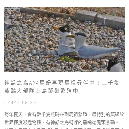
神話之鳥A74馬妞再現馬祖尋伴中！上千隻
燕鷗大部隊上島築巢繁殖中
| 2023-05-26
每年夏天，會有數千隻燕鷗來到馬祖繁殖，最特別的莫過於
世界極度瀕危物種，有神話之鳥稱呼的黑嘴端鳳頭燕鷗。