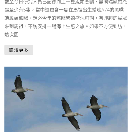
截至今日研究人員已記錄到上千隻鳳頭燕鷗，黑嘴端鳳頭燕
鷗至少有5隻，當中還包含一隻在馬祖出生編號A74的黑嘴
端鳳頭燕鷗。想必今年的燕鷗繁殖盛況可期，有興趣的民眾
來到馬祖，不妨安排一場海上生態之旅。如果不方便到訪，
這次團
閱讀更多