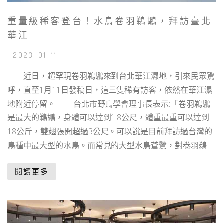
重量級稀客登台！水鳥卷羽鵜鶘，拜訪臺北
華江
| 2023-01-11
近日，超罕現卷羽鵜鶘來到台北華江濕地，引來民眾驚
呼，直至1月11日發稿日，這三隻稀有訪客，依然在華江濕
地附近停留。 台北市野鳥學會理事長表示:「卷羽鵜鶘
是最大的鵜鶘，身體可以達到1.8公尺，體重最重可以達到
18公斤，雙翅張開超過3公尺。可以說是目前拜訪過台灣的
鳥種中最大型的水鳥。而常見的大型水鳥蒼鷺，對卷羽鵜
閱讀更多